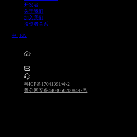
开发者
关于我们
加入我们
投资者关系
中
|
EN
深圳市速腾聚创科技有限公司
深圳市南山区桃源街道留仙大道1213号众冠红花
业南区2区9栋
service@robosense.cn
0755-86325830
粤ICP备17041391号-2
粤公网安备44030502008497号