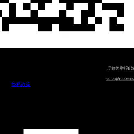
反舞弊举报邮
voice@robosens
隐私政策
Copyright © RoboSense
RoboSense产品购买意向表
非常感谢您对速腾聚创的认可，我们将竭力为您服务！
我
在24小时内回复您的意向需求，感谢您的支持。
个人信息
机构
*