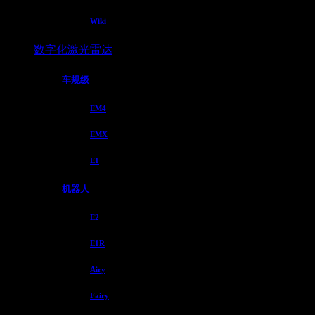
Wiki
数字化激光雷达
车规级
EM4
EMX
E1
机器人
E2
E1R
Airy
Fairy