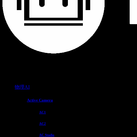
物理AI
Active Camera
AC1
AC2
AC Studio