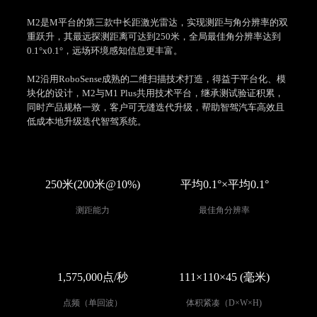
M2是M平台的第三款中长距激光雷达，实现测距与角分辨率的双
重跃升，其最远探测距离可达到250米，全局最佳角分辨率达到
0.1°x0.1°，远场环境感知信息更丰富。
M2沿用RoboSense成熟的二维扫描技术打造，得益于平台化、模
块化的设计，M2与M1 Plus共用技术平台，继承测试验证积累，
同时产品规格一致，客户可无缝迭代升级，帮助智驾汽车高效且
低成本地升级迭代智驾系统。
250米(200米@10%)
平均0.1°×平均0.1°
测距能力
最佳角分辨率
1,575,000点/秒
111×110×45 (毫米)
点频（单回波）
体积紧凑（D×W×H)