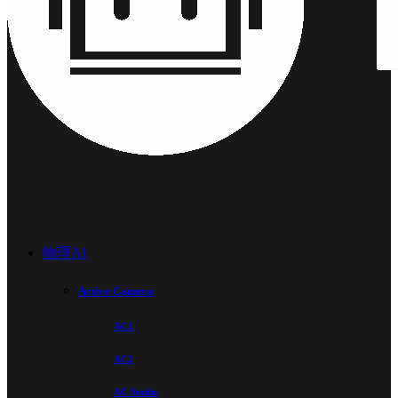
物理AI
Active Camera
AC1
AC2
AC Studio