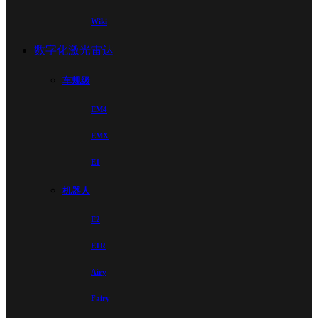
Wiki
数字化激光雷达
车规级
EM4
EMX
E1
机器人
E2
E1R
Airy
Fairy