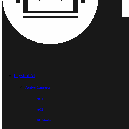
Physical AI
Active Camera
AC1
AC2
AC Studio