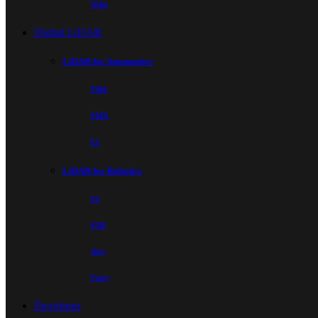
Wiki
Digital LiDAR
LiDAR for Automotive
EM4
EMX
E1
LiDAR for Robotics
E2
E1R
Airy
Fairy
Developer