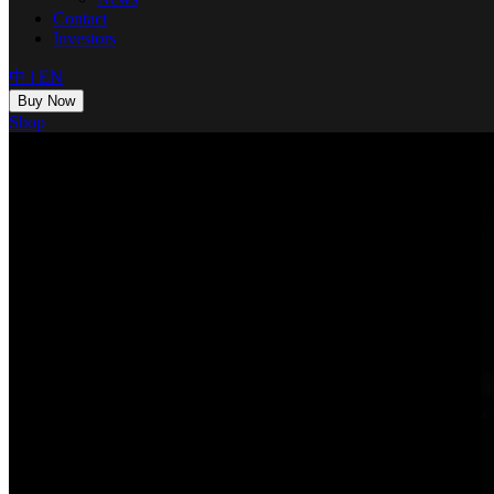
Contact
Investors
中
|
EN
Buy Now
Shop